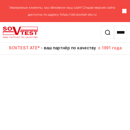
Уважаемые клиенты, мы обновили наш сайт! Старая версия сайта
доступна по адресу
https://old.sovtest-ate.ru
SOVTEST ATE®
- ваш партнёр по качеству
с 1991 года