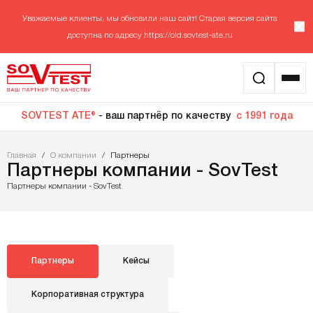
Уважаемые клиенты, мы обновили наш сайт! Старая версия сайта
доступна по адресу
https://old.sovtest-ate.ru
SOVTEST ATE®
- ваш партнёр по качеству
с 1991 года
Главная
/
О компании
/
Партнеры
Партнеры компании - SovTest
Партнеры компании - SovTest
Партнеры
Кейсы
Корпоративная структура