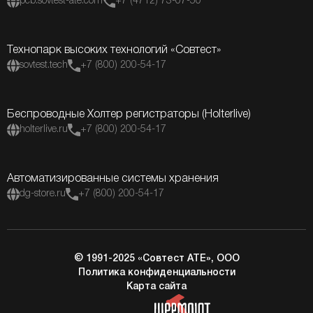
pcb.sovtest-ate.com
+7 (4712) 73-07-50
Технопарк высоких технологий «Совтест»
sovtest.tech
+7 (800) 200-54-17
Беспроводные Холтер регистраторы (Holterlive)
holterlive.ru
+7 (800) 200-54-17
Автоматизированные системы хранения
dg-store.ru
+7 (800) 200-54-17
© 1991-2025 «Совтест АТЕ», ООО
Политика конфиденциальности
Карта сайта