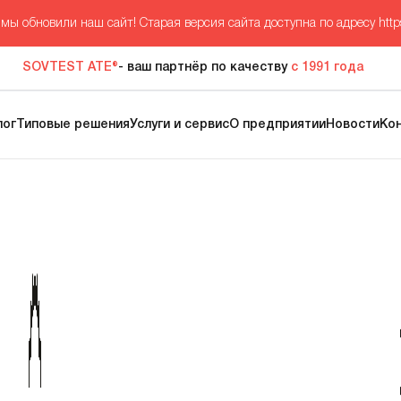
мы обновили наш сайт! Старая версия сайта доступна по адресу
http
SOVTEST ATE®
- ваш партнёр по качеству
с 1991 года
лог
Типовые решения
Услуги и сервис
О предприятии
Новости
Ко