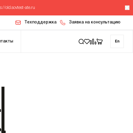
s://old.sovtest-ate.ru
Техподдержка
Заявка на консультацию
нтакты
En