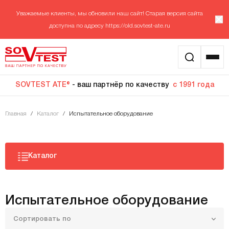
Уважаемые клиенты, мы обновили наш сайт! Старая версия сайта
доступна по адресу
https://old.sovtest-ate.ru
SOVTEST ATE®
- ваш партнёр по качеству
с 1991 года
Главная
/
Каталог
/
Испытательное оборудование
Каталог
Испытательное оборудование
Сортировать по