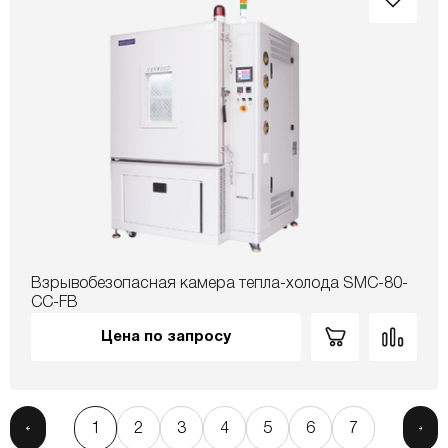
Взрывобезопасная камера тепла-холода SMC-80-
CC-FB
Цена по запросу
1
2
3
4
5
6
7