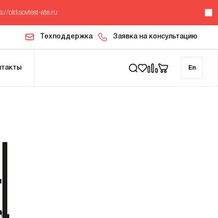
s://old.sovtest-ate.ru
Техподдержка
Заявка на консультацию
нтакты
En