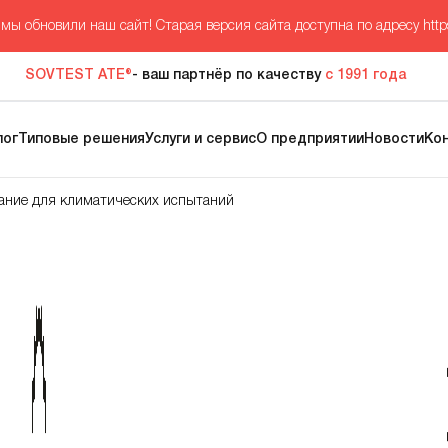
мы обновили наш сайт! Старая версия сайта доступна по адресу
http
SOVTEST ATE®
- ваш партнёр по качеству
с 1991 года
лог
Типовые решения
Услуги и сервис
О предприятии
Новости
Ко
ание для климатических испытаний