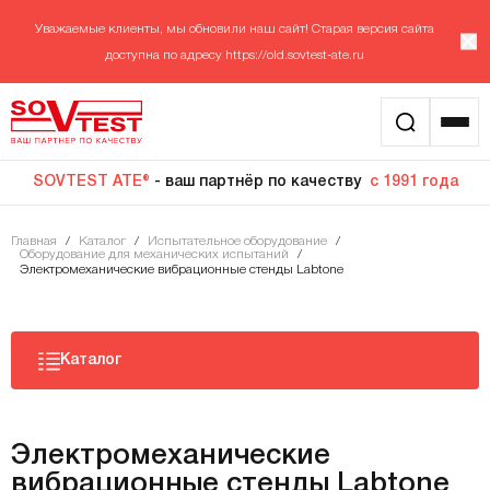
Уважаемые клиенты, мы обновили наш сайт! Старая версия сайта
доступна по адресу
https://old.sovtest-ate.ru
SOVTEST ATE®
- ваш партнёр по качеству
с 1991 года
Главная
/
Каталог
/
Испытательное оборудование
/
Оборудование для механических испытаний
/
Электромеханические вибрационные стенды Labtone
Каталог
Электромеханические
вибрационные стенды Labtone