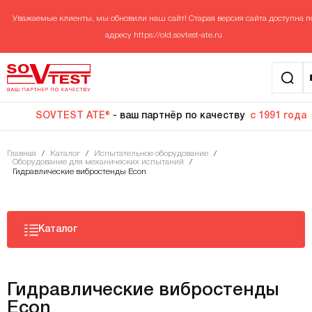
Уважаемые клиенты, мы обновили наш сайт! Старая версия сайта доступна п
адресу
https://old.sovtest-ate.ru
SOVTEST ATE®
- ваш партнёр по качеству
с 1991 года
Главная
/
Каталог
/
Испытательное оборудование
/
Оборудование для механических испытаний
/
Гидравлические вибростенды Econ
Каталог
Гидравлические вибростенды
Econ