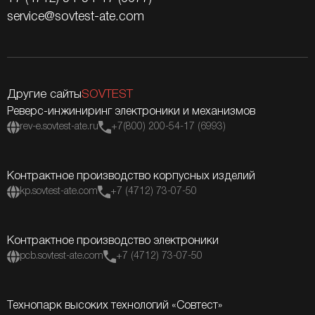
service@sovtest-ate.com
Другие сайты
SOVTEST
Реверс-инжиниринг электроники и механизмов
rev-e.sovtest-ate.ru
+7(800) 200-54-17 (6993)
Контрактное производство корпусных изделий
kp.sovtest-ate.com
+7 (4712) 73-07-50
Контрактное производство электроники
pcb.sovtest-ate.com
+7 (4712) 73-07-50
Технопарк высоких технологий «Совтест»