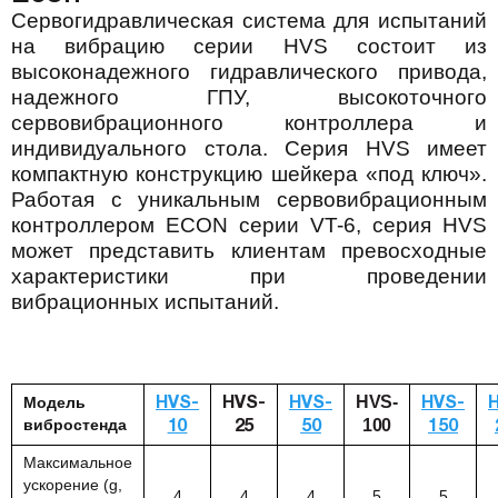
Сервогидравлическая система для испытаний
на вибрацию серии HVS состоит из
высоконадежного гидравлического привода,
надежного ГПУ, высокоточного
сервовибрационного контроллера и
индивидуального стола. Серия HVS имеет
компактную конструкцию шейкера «под ключ».
Работая с уникальным сервовибрационным
контроллером ECON серии VT-6, серия HVS
может представить клиентам превосходные
характеристики при проведении
вибрационных испытаний.
HVS-
Модель
HVS-
HVS-
HVS-
HVS-
вибростенда
100
10
25
50
150
Максимальное
ускорение (g,
4
4
4
5
5