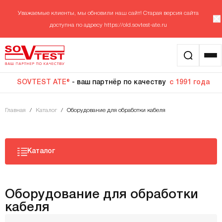
Уважаемые клиенты, мы обновили наш сайт! Старая версия сайта
доступна по адресу
https://old.sovtest-ate.ru
SOVTEST ATE®
- ваш партнёр по качеству
с 1991 года
Главная
/
Каталог
/
Оборудование для обработки кабеля
Каталог
Оборудование для обработки
кабеля