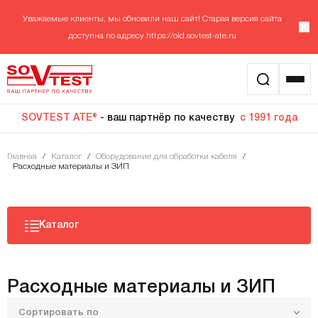
Уважаемые клиенты, мы обновили наш сайт! Старая версия сайта
доступна по адресу
https://old.sovtest-ate.ru
SOVTEST ATE®
- ваш партнёр по качеству
с 1991 года
Главная
/
Каталог
/
Оборудование для обработки кабеля
/
Расходные материалы и ЗИП
Каталог
Расходные материалы и ЗИП
Сортировать по