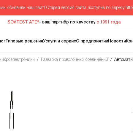
мы обновили наш сайт! Старая версия сайта доступна по адресу
http
SOVTEST ATE®
- ваш партнёр по качеству
с 1991 года
лог
Типовые решения
Услуги и сервис
О предприятии
Новости
Ко
 микроэлектроники
/
Разварка проволочных соединений
/
Автомати