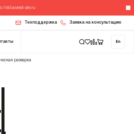
s://old.sovtest-ate.ru
Техподдержка
Заявка на консультацию
нтакты
En
ческая разварка