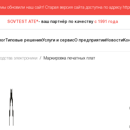
мы обновили наш сайт! Старая версия сайта доступна по адресу
http
SOVTEST ATE®
- ваш партнёр по качеству
с 1991 года
лог
Типовые решения
Услуги и сервис
О предприятии
Новости
Ко
водства электроники
/
Маркировка печатных плат