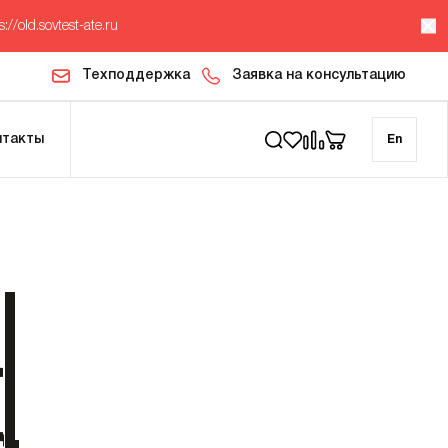
s://old.sovtest-ate.ru
Техподдержка
Заявка на консультацию
нтакты
En