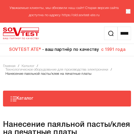
Уважаемые клиенты, мы обновили наш сайт! Старая версия сайта
доступна по адресу
https://old.sovtest-ate.ru
SOVTEST ATE®
- ваш партнёр по качеству
с 1991 года
Главная
/
Каталог
/
Технологическое оборудование для производства электроники
/
Нанесение паяльной пасты/клея на печатные платы
Каталог
Нанесение паяльной пасты/клея
на печатные платы