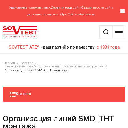
Уважаемые клиенты, мы обновили наш сайт! Старая версия сайта
доступна по адресу
https://old.sovtest-ate.ru
SOVTEST ATE®
- ваш партнёр по качеству
с 1991 года
Главная
/
Каталог
/
Технологическое оборудование для производства электроники
/
Организация линий SMD_THT монтажа
Каталог
Организация линий SMD_THT
монтажа