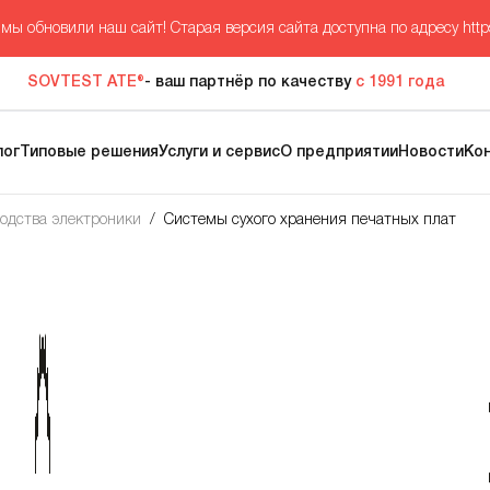
мы обновили наш сайт! Старая версия сайта доступна по адресу
http
SOVTEST ATE®
- ваш партнёр по качеству
с 1991 года
лог
Типовые решения
Услуги и сервис
О предприятии
Новости
Ко
водства электроники
/
Системы сухого хранения печатных плат