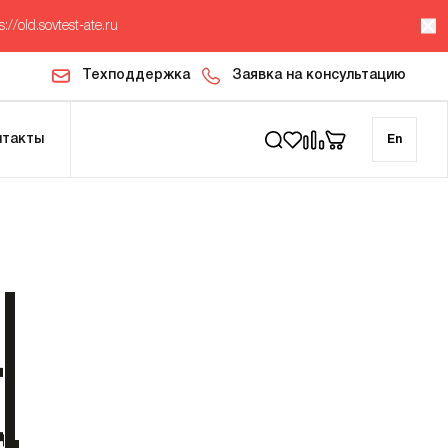
s://old.sovtest-ate.ru
Техподдержка
Заявка на консультацию
нтакты
En