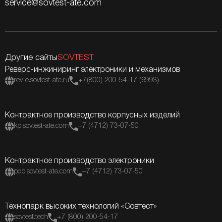
service@sovtest-ate.com
Другие сайты
SOVTEST
Реверс-инжиниринг электроники и механизмов
rev-e.sovtest-ate.ru
+7(800) 200-54-17 (6993)
Контрактное производство корпусных изделий
kp.sovtest-ate.com
+7 (4712) 73-07-50
Контрактное производство электроники
pcb.sovtest-ate.com
+7 (4712) 73-07-50
Технопарк высоких технологий «Совтест»
sovtest.tech
+7 (800) 200-54-17