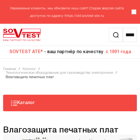
Уважаемые клиенты, мы обновили наш сайт! Старая версия сайта
доступна по адресу
https://old.sovtest-ate.ru
SOVTEST ATE®
- ваш партнёр по качеству
с 1991 года
Главная
/
Каталог
/
Технологическое оборудование для производства электроники
/
Влагозащита печатных плат
Каталог
Влагозащита печатных плат