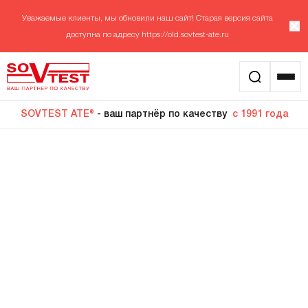
Уважаемые клиенты, мы обновили наш сайт! Старая версия сайта
доступна по адресу
https://old.sovtest-ate.ru
SOVTEST ATE®
- ваш партнёр по качеству
с 1991 года