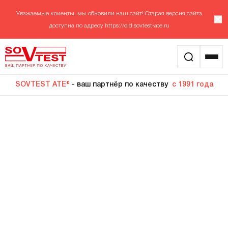
Уважаемые клиенты, мы обновили наш сайт! Старая версия сайта
доступна по адресу
https://old.sovtest-ate.ru
SOVTEST ATE®
- ваш партнёр по качеству
с 1991 года