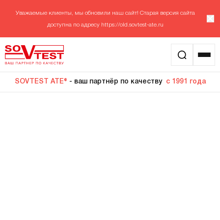
Уважаемые клиенты, мы обновили наш сайт! Старая версия сайта
доступна по адресу
https://old.sovtest-ate.ru
SOVTEST ATE®
- ваш партнёр по качеству
с 1991 года