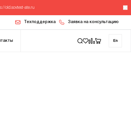
s://old.sovtest-ate.ru
Техподдержка
Заявка на консультацию
нтакты
En