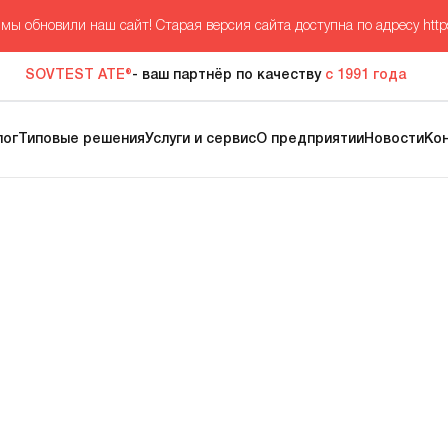
мы обновили наш сайт! Старая версия сайта доступна по адресу
http
SOVTEST ATE®
- ваш партнёр по качеству
с 1991 года
лог
Типовые решения
Услуги и сервис
О предприятии
Новости
Ко