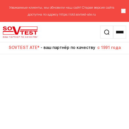
Уважаемые клиенты, мы обновили наш сайт! Старая версия сайта
доступна по адресу
https://old.sovtest-ate.ru
SOVTEST ATE®
- ваш партнёр по качеству
с 1991 года