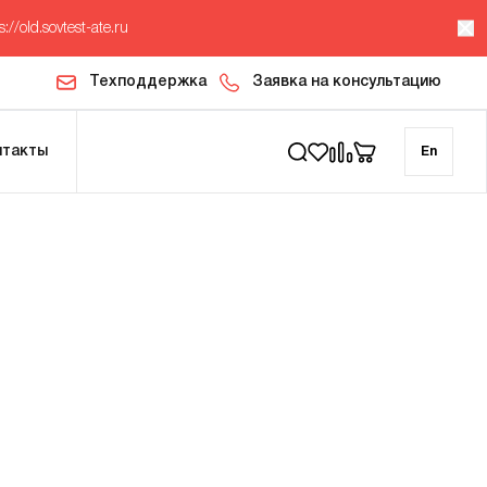
s://old.sovtest-ate.ru
Техподдержка
Заявка на консультацию
нтакты
En