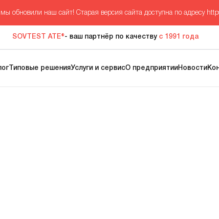
мы обновили наш сайт! Старая версия сайта доступна по адресу
http
SOVTEST ATE®
- ваш партнёр по качеству
с 1991 года
лог
Типовые решения
Услуги и сервис
О предприятии
Новости
Ко