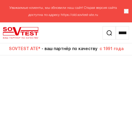
Уважаемые клиенты, мы обновили наш сайт! Старая версия сайта
доступна по адресу
https://old.sovtest-ate.ru
SOVTEST ATE®
- ваш партнёр по качеству
с 1991 года