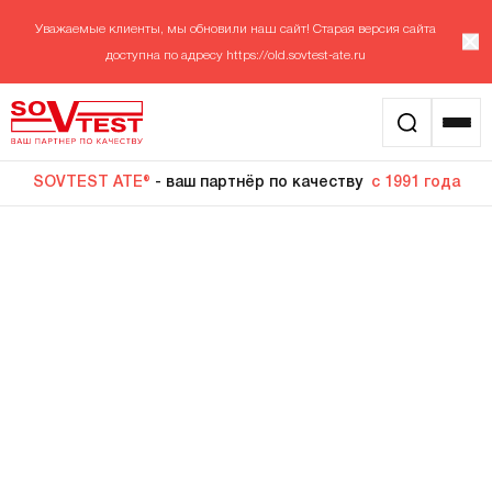
Уважаемые клиенты, мы обновили наш сайт! Старая версия сайта
доступна по адресу
https://old.sovtest-ate.ru
SOVTEST ATE®
- ваш партнёр по качеству
с 1991 года