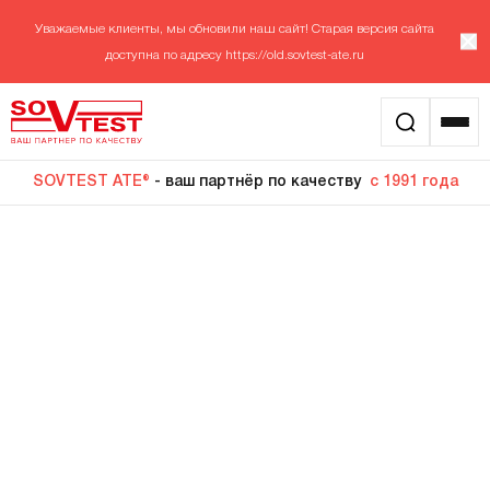
Уважаемые клиенты, мы обновили наш сайт! Старая версия сайта
доступна по адресу
https://old.sovtest-ate.ru
SOVTEST ATE®
- ваш партнёр по качеству
с 1991 года