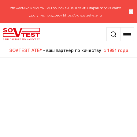
Уважаемые клиенты, мы обновили наш сайт! Старая версия сайта
доступна по адресу
https://old.sovtest-ate.ru
SOVTEST ATE®
- ваш партнёр по качеству
с 1991 года