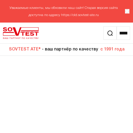
Уважаемые клиенты, мы обновили наш сайт! Старая версия сайта
доступна по адресу
https://old.sovtest-ate.ru
SOVTEST ATE®
- ваш партнёр по качеству
с 1991 года