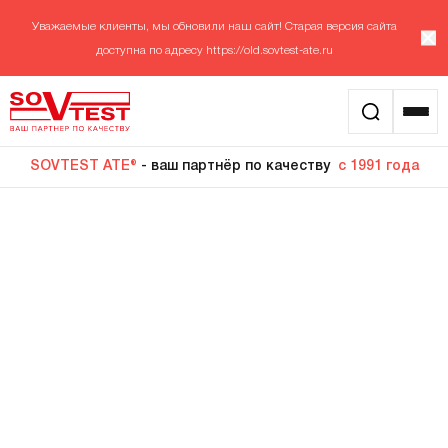
Уважаемые клиенты, мы обновили наш сайт! Старая версия сайта
доступна по адресу
https://old.sovtest-ate.ru
SOVTEST ATE®
- ваш партнёр по качеству
с 1991 года