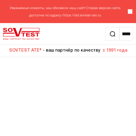
Уважаемые клиенты, мы обновили наш сайт! Старая версия сайта
доступна по адресу
https://old.sovtest-ate.ru
SOVTEST ATE®
- ваш партнёр по качеству
с 1991 года