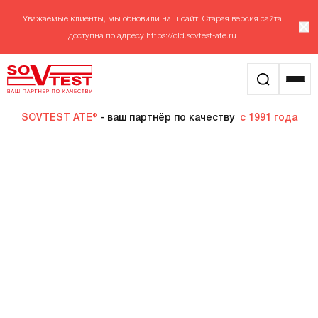
Уважаемые клиенты, мы обновили наш сайт! Старая версия сайта
доступна по адресу
https://old.sovtest-ate.ru
SOVTEST ATE®
- ваш партнёр по качеству
с 1991 года