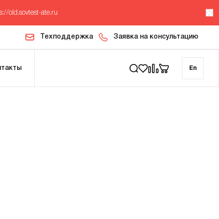
s://old.sovtest-ate.ru
Техподдержка
Заявка на консультацию
нтакты
En