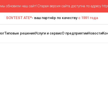
мы обновили наш сайт! Старая версия сайта доступна по адресу
http
SOVTEST ATE®
- ваш партнёр по качеству
с 1991 года
лог
Типовые решения
Услуги и сервис
О предприятии
Новости
Ко