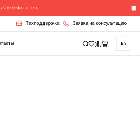
s://old.sovtest-ate.ru
Техподдержка
Заявка на консультацию
нтакты
En