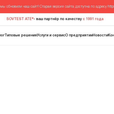
мы обновили наш сайт! Старая версия сайта доступна по адресу
http
SOVTEST ATE®
- ваш партнёр по качеству
с 1991 года
лог
Типовые решения
Услуги и сервис
О предприятии
Новости
Ко