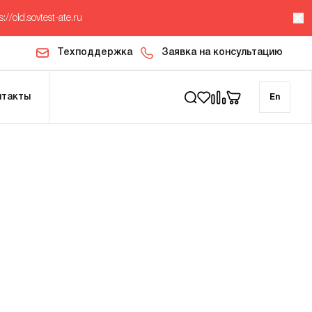
s://old.sovtest-ate.ru
Техподдержка
Заявка на консультацию
нтакты
En