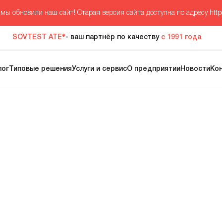
мы обновили наш сайт! Старая версия сайта доступна по адресу
http
SOVTEST ATE®
- ваш партнёр по качеству
с 1991 года
лог
Типовые решения
Услуги и сервис
О предприятии
Новости
Ко