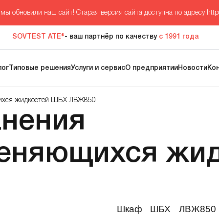
мы обновили наш сайт! Старая версия сайта доступна по адресу
http
SOVTEST ATE®
- ваш партнёр по качеству
с 1991 года
лог
Типовые решения
Услуги и сервис
О предприятии
Новости
Ко
ихся жидкостей ШБХ ЛВЖ850
анения
меняющихся жи
Шкаф ШБХ ЛВЖ850 п