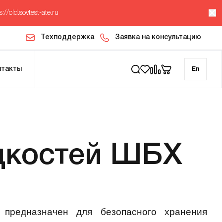
s://old.sovtest-ate.ru
Техподдержка
Заявка на консультацию
нтакты
En
дкостей ШБХ
редназначен для безопасного хранения