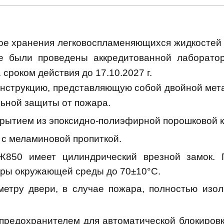
ое хранения легковоспламеняющихся жидкостей 
е были проведены аккредитованной лаборато
 сроком действия до 17.10.2027 г.
струкцию, представляющую собой двойной метал
льной защиты от пожара.
крытием из эпоксидно-полиэфирной порошковой к
с меламиновой пропиткой.
50 имеет цилиндрический врезной замок. П
уры окружающей среды до 70±10°С.
етру двери, в случае пожара, полностью изо
предохранителем для автоматической блокиров