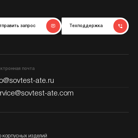
тправить запрос
Техподдержка
ктронная почта
fo@sovtest-ate.ru
rvice@sovtest-ate.com
о корпусных изделий