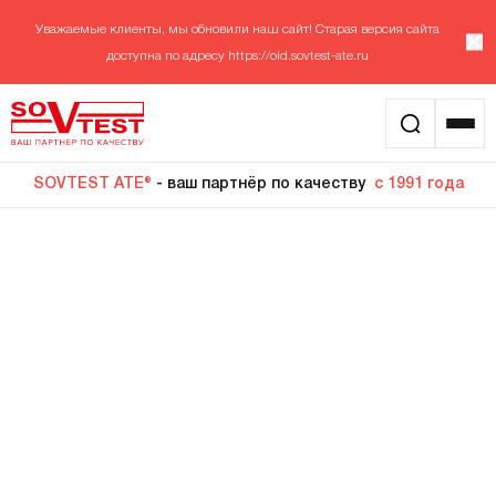
Уважаемые клиенты, мы обновили наш сайт! Старая версия сайта
доступна по адресу
https://old.sovtest-ate.ru
SOVTEST ATE®
- ваш партнёр по качеству
с 1991 года