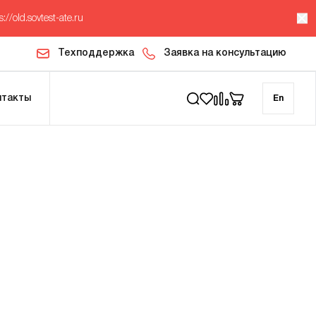
s://old.sovtest-ate.ru
Техподдержка
Заявка на консультацию
нтакты
En