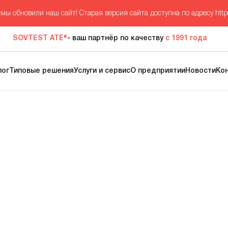
мы обновили наш сайт! Старая версия сайта доступна по адресу
http
SOVTEST ATE®
- ваш партнёр по качеству
с 1991 года
лог
Типовые решения
Услуги и сервис
О предприятии
Новости
Ко