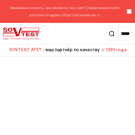
Уважаемые клиенты, мы обновили наш сайт! Старая версия сайта
доступна по адресу
https://old.sovtest-ate.ru
SOVTEST ATE®
- ваш партнёр по качеству
с 1991 года