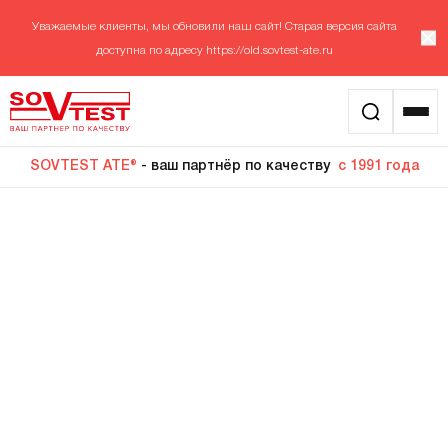
Уважаемые клиенты, мы обновили наш сайт! Старая версия сайта
доступна по адресу
https://old.sovtest-ate.ru
SOVTEST ATE®
- ваш партнёр по качеству
с 1991 года