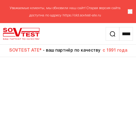
Уважаемые клиенты, мы обновили наш сайт! Старая версия сайта
доступна по адресу
https://old.sovtest-ate.ru
SOVTEST ATE®
- ваш партнёр по качеству
с 1991 года