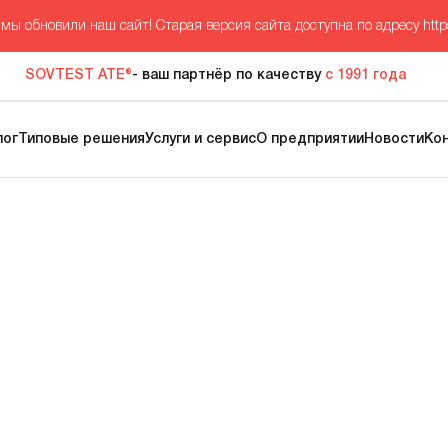
мы обновили наш сайт! Старая версия сайта доступна по адресу
http
SOVTEST ATE®
- ваш партнёр по качеству
с 1991 года
лог
Типовые решения
Услуги и сервис
О предприятии
Новости
Ко