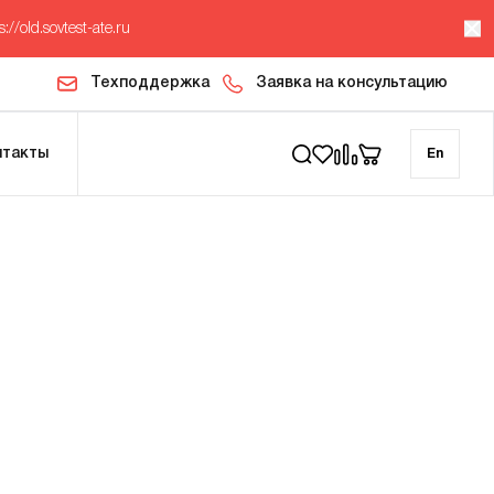
s://old.sovtest-ate.ru
Техподдержка
Заявка на консультацию
нтакты
En