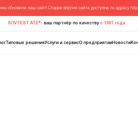
мы обновили наш сайт! Старая версия сайта доступна по адресу
http
SOVTEST ATE®
- ваш партнёр по качеству
с 1991 года
лог
Типовые решения
Услуги и сервис
О предприятии
Новости
Ко