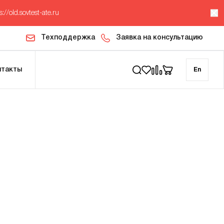
s://old.sovtest-ate.ru
Техподдержка
Заявка на консультацию
нтакты
En