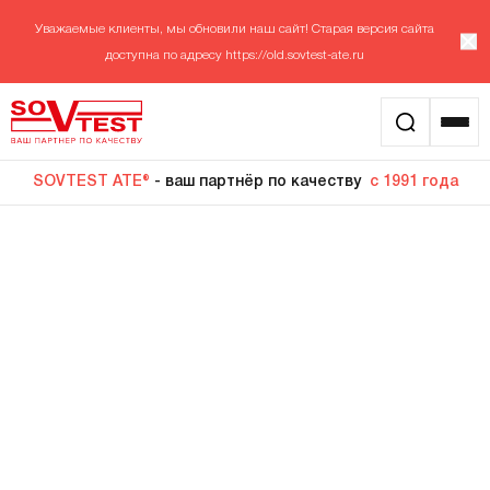
Уважаемые клиенты, мы обновили наш сайт! Старая версия сайта
доступна по адресу
https://old.sovtest-ate.ru
SOVTEST ATE®
- ваш партнёр по качеству
с 1991 года