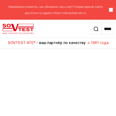
Уважаемые клиенты, мы обновили наш сайт! Старая версия сайта
доступна по адресу
https://old.sovtest-ate.ru
SOVTEST ATE®
- ваш партнёр по качеству
с 1991 года