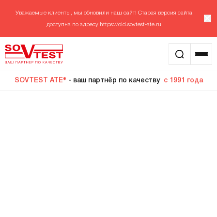
Уважаемые клиенты, мы обновили наш сайт! Старая версия сайта
доступна по адресу
https://old.sovtest-ate.ru
SOVTEST ATE®
- ваш партнёр по качеству
с 1991 года