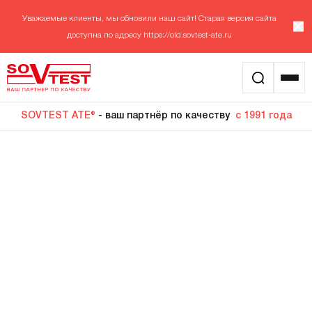
Уважаемые клиенты, мы обновили наш сайт! Старая версия сайта
доступна по адресу
https://old.sovtest-ate.ru
SOVTEST ATE®
- ваш партнёр по качеству
с 1991 года