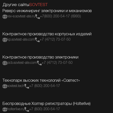
Другие сайты
SOVTEST
Реверс-инжиниринг электроники и механизмов
rev-e.sovtest-ate.ru
+7(800) 200-54-17 (6993)
Контрактное производство корпусных изделий
kp.sovtest-ate.com
+7 (4712) 73-07-50
Контрактное производство электроники
pcb.sovtest-ate.com
+7 (4712) 73-07-50
Технопарк высоких технологий «Совтест»
sovtest.tech
+7 (800) 200-54-17
Беспроводные Холтер регистраторы (Holterlive)
holterlive.ru
+7 (800) 200-54-17