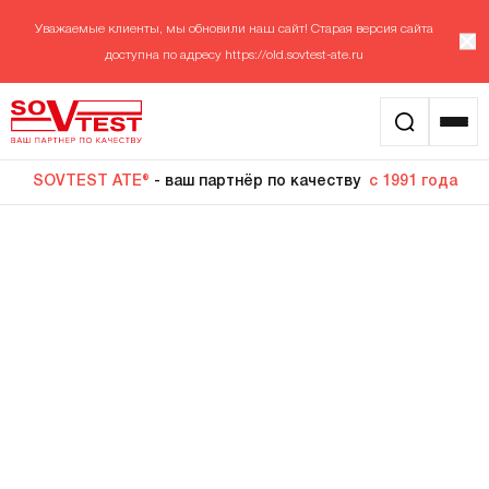
Уважаемые клиенты, мы обновили наш сайт! Старая версия сайта
доступна по адресу
https://old.sovtest-ate.ru
SOVTEST ATE®
- ваш партнёр по качеству
с 1991 года