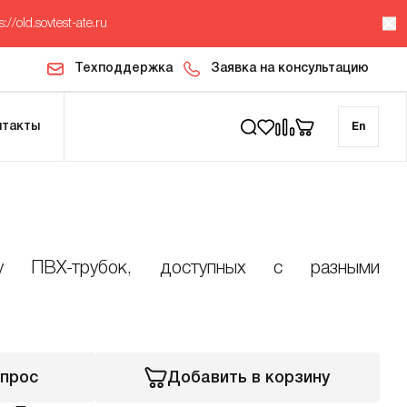
s://old.sovtest-ate.ru
Техподдержка
Заявка на консультацию
нтакты
En
ку ПВХ-трубок, доступных с разными
апрос
Добавить в корзину