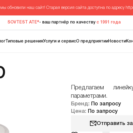
мы обновили наш сайт! Старая версия сайта доступна по адресу
http
SOVTEST ATE®
- ваш партнёр по качеству
с 1991 года
лог
Типовые решения
Услуги и сервис
О предприятии
Новости
Ко
D
Предлагаем линей
параметрами.
Бренд:
По запросу
Цена:
По запросу
Отправить з