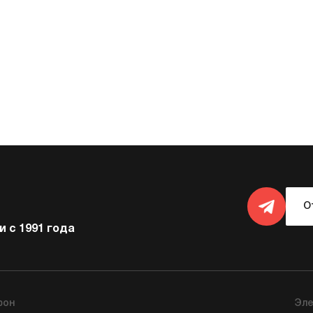
О
 с 1991 года
фон
Эле