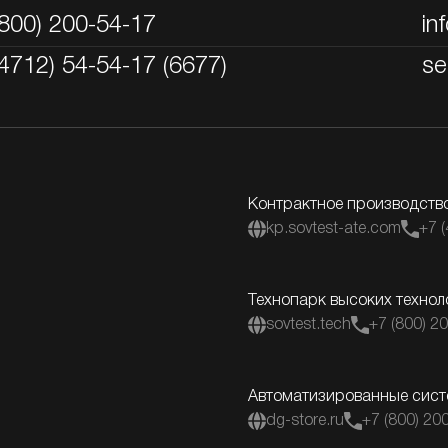
(800) 200-54-17
in
(4712) 54-54-17 (6677)
se
Контрактное производств
kp.sovtest-ate.com
+7 
Технопарк высоких технол
sovtest.tech
+7 (800) 2
Автоматизированные сист
dg-store.ru
+7 (800) 20