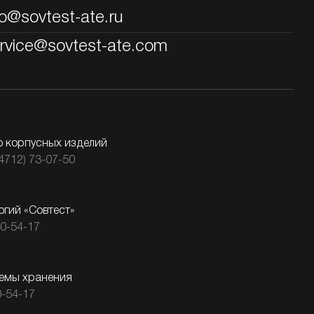
fo@sovtest-ate.ru
rvice@sovtest-ate.com
о корпусных изделий
(4712) 73-07-50
огий «Совтест»
00-54-17
емы хранения
0-54-17