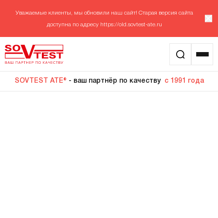
Уважаемые клиенты, мы обновили наш сайт! Старая версия сайта
доступна по адресу
https://old.sovtest-ate.ru
SOVTEST ATE®
- ваш партнёр по качеству
с 1991 года