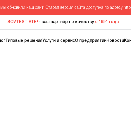
мы обновили наш сайт! Старая версия сайта доступна по адресу
http
SOVTEST ATE®
- ваш партнёр по качеству
с 1991 года
лог
Типовые решения
Услуги и сервис
О предприятии
Новости
Ко