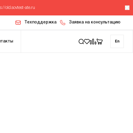
s://old.sovtest-ate.ru
Техподдержка
Заявка на консультацию
нтакты
En