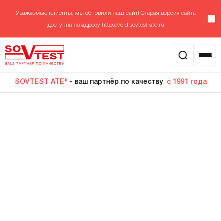
Уважаемые клиенты, мы обновили наш сайт! Старая версия сайта
доступна по адресу
https://old.sovtest-ate.ru
SOVTEST ATE®
- ваш партнёр по качеству
с 1991 года